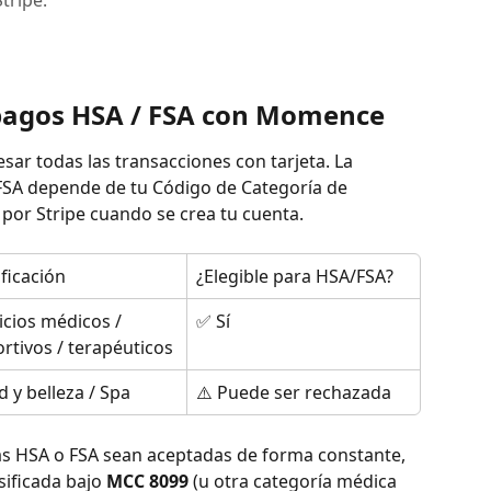
tripe.
pagos HSA / FSA con Momence
sar todas las transacciones con tarjeta. La 
FSA depende de tu Código de Categoría de 
por Stripe cuando se crea tu cuenta.
ificación
¿Elegible para HSA/FSA?
icios médicos / 
✅ Sí
rtivos / terapéuticos
d y belleza / Spa
⚠️ Puede ser rechazada
tas HSA o FSA sean aceptadas de forma constante, 
sificada bajo 
MCC 8099
 (u otra categoría médica 