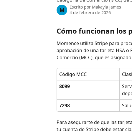
Categoría de Comercio (MCC) de S
Escrito por
Makayla James
M
4 de febrero de 2026
Cómo funcionan los 
Momence utiliza Stripe para proce
aprobación de una tarjeta HSA o 
Comercio (MCC), que es asignado 
Código MCC
Clas
8099
Serv
depo
7298
Salu
Para asegurarte de que las tarje
tu cuenta de Stripe debe estar cla