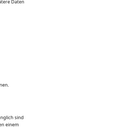
ätere Daten 
nnen.
nglich sind
en einem 