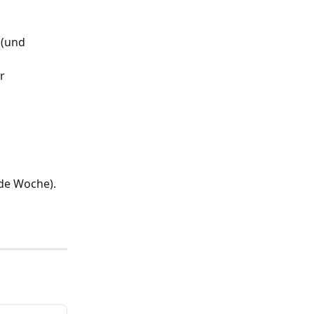
(und 
r 
ede Woche). 