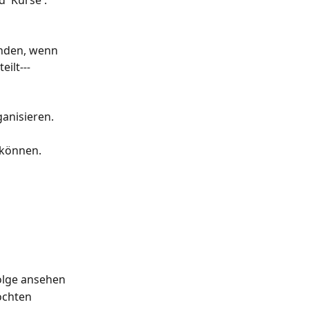
 'Kurse'.
finden, wenn 
eilt
---
ganisieren.
 können.
olge ansehen
öchten