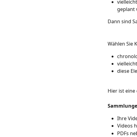
vielleic
geplant
Dann sind S
Wählen Sie K
chronolo
vielleic
diese El
Hier ist ein
Sammlung
Ihre Vid
Videos 
PDFs neb