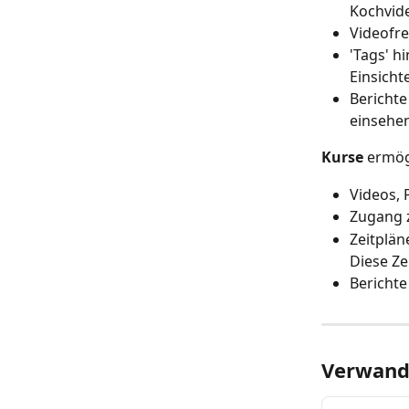
Kochvid
Videofre
'Tags' 
Einsicht
Berichte
einsehe
Kurse
 ermög
Videos, 
Zugang 
Zeitplän
Diese Ze
Berichte
Verwandt