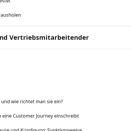
estet
erausholen
d Vertriebsmitarbeitende​r
und wie richtet man sie ein?
 eine Customer Journey einschreibt
-Pause und Kündigung: Funktionsweise