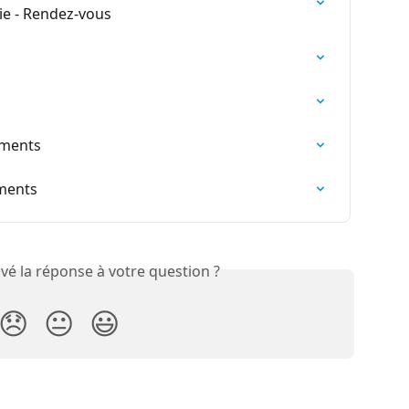
aie - Rendez-vous
ements
ements
vé la réponse à votre question ?
😞
😐
😃