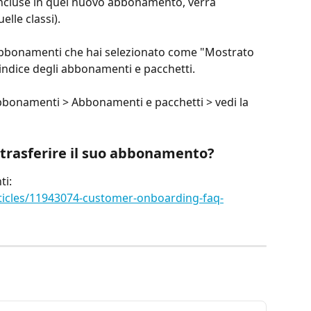
 incluse in quel nuovo abbonamento, verrà 
lle classi).
i abbonamenti che hai selezionato come "Mostrato 
 indice degli abbonamenti e pacchetti.
bbonamenti > Abbonamenti e pacchetti > vedi la 
 trasferire il suo abbonamento?
ti: 
icles/11943074-customer-onboarding-faq-