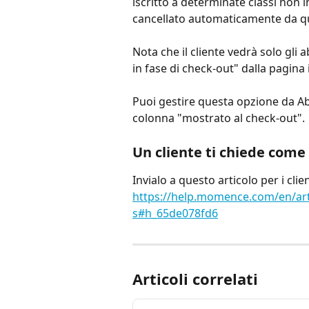
iscritto a determinate classi non
cancellato automaticamente da que
Nota che il cliente vedrà solo gl
in fase di check-out" dalla pagina
Puoi gestire questa opzione da A
colonna "mostrato al check-out".
Un cliente ti chiede come
Invialo a questo articolo per i clien
https://help.momence.com/en/art
s#h_65de078fd6
Articoli correlati