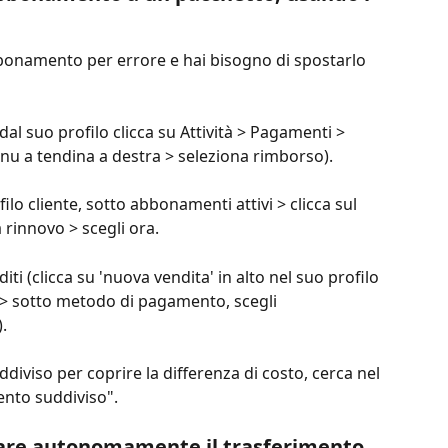
bonamento per errore e hai bisogno di spostarlo 
al suo profilo clicca su Attività > Pagamenti > 
enu a tendina a destra > seleziona rimborso).
o cliente, sotto abbonamenti attivi > clicca sul 
 rinnovo > scegli ora.
ti (clicca su 'nuova vendita' in alto nel suo profilo 
o > sotto metodo di pagamento, scegli 
.
viso per coprire la differenza di costo, cerca nel 
nto suddiviso".
iziare autonomamente il trasferimento 