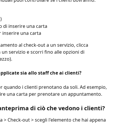
duali puoi controllare se i clienti dovranno:
)
 di inserire una carta
 inserire una carta
mento al check-out a un servizio, clicca 
n servizio e scorri fino alle opzioni di 
ezzo).
licate sia allo staff che ai clienti?
 quando i clienti prenotano da soli. Ad esempio, 
erire una carta per prenotare un appuntamento.
anteprima di ciò che vedono i clienti?
> Check-out > scegli l'elemento che hai appena 